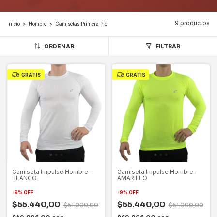
9 productos
Inicio
>
Hombre
>
Camisetas Primera Piel
ORDENAR
FILTRAR
GRATIS
GRATIS
Camiseta Impulse Hombre -
Camiseta Impulse Hombre -
BLANCO
AMARILLO
-
9
%
OFF
-
9
%
OFF
$55.440,00
$55.440,00
$61.000,00
$61.000,00