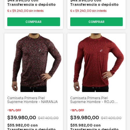
$49.896,00
con
$49.896,00
con
Transferencia o depósito
Transferencia o depósito
6
x
$9.240,00
sin interés
6
x
$9.240,00
sin interés
COMPRAR
COMPRAR
Camiseta Primera Piel
Camiseta Primera Piel
Supreme Hombre - NARANJA
Supreme Hombre - ROJO
JASPEADO
-
16
%
OFF
-
16
%
OFF
$39.980,00
$39.980,00
$47.400,00
$47.400,00
$35.982,00
con
$35.982,00
con
Transferencia o depósito
Transferencia o depósito