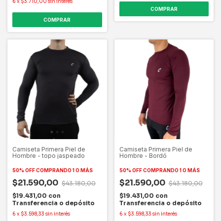
6
x
$3.710,00
sin interés
COMPRAR
COMPRAR
Camiseta Primera Piel de
Camiseta Primera Piel de
Hombre - topo jaspeado
Hombre - Bordó
50% OFF
COMPRANDO 1 O MÁS
50% OFF
COMPRANDO 1 O MÁS
$21.590,00
$21.590,00
$43.180,00
$43.180,00
$19.431,00
con
$19.431,00
con
Transferencia o depósito
Transferencia o depósito
6
x
$3.598,33
sin interés
6
x
$3.598,33
sin interés