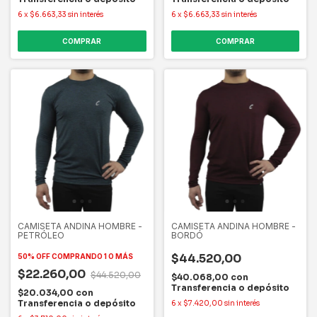
6
x
$6.663,33
sin interés
6
x
$6.663,33
sin interés
COMPRAR
COMPRAR
CAMISETA ANDINA HOMBRE -
CAMISETA ANDINA HOMBRE -
PETRÓLEO
BORDÓ
$44.520,00
50% OFF
COMPRANDO 1 O MÁS
$22.260,00
$44.520,00
$40.068,00
con
Transferencia o depósito
$20.034,00
con
Transferencia o depósito
6
x
$7.420,00
sin interés