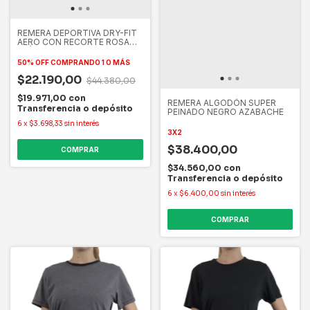
REMERA DEPORTIVA DRY-FIT
AERO CON RECORTE ROSA
FLÚO
50% OFF
COMPRANDO 1 O MÁS
$22.190,00
$44.380,00
$19.971,00
con
REMERA ALGODÓN SUPER
Transferencia o depósito
PEINADO NEGRO AZABACHE
6
x
$3.698,33
sin interés
3X2
$38.400,00
COMPRAR
$34.560,00
con
Transferencia o depósito
6
x
$6.400,00
sin interés
COMPRAR