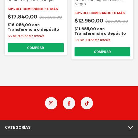
Negro
50% OFF
COMPRANDO 1 O MÁS
50% OFF
COMPRANDO 1 O MÁS
$17.840,00
$35.680,00
$12.950,00
$25.900,00
$16.056,00
con
$11.655,00
con
Transferencia o depósito
Transferencia o depósito
6
x
$2.973,33
sin interés
6
x
$2.158,33
sin interés
COMPRAR
COMPRAR
CATEGORÍAS