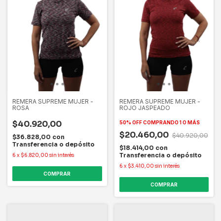
REMERA SUPREME MUJER -
REMERA SUPREME MUJER -
ROSA
ROJO JASPEADO
$40.920,00
50% OFF
COMPRANDO 1 O MÁS
$20.460,00
$40.920,00
$36.828,00
con
Transferencia o depósito
$18.414,00
con
Transferencia o depósito
6
x
$6.820,00
sin interés
6
x
$3.410,00
sin interés
COMPRAR
COMPRAR