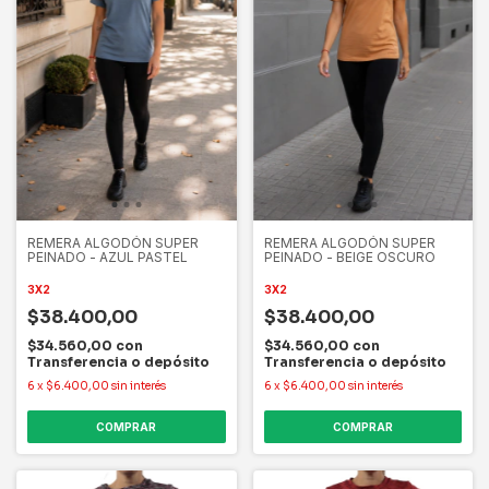
REMERA ALGODÓN SUPER
REMERA ALGODÓN SUPER
PEINADO - AZUL PASTEL
PEINADO - BEIGE OSCURO
3X2
3X2
$38.400,00
$38.400,00
$34.560,00
con
$34.560,00
con
Transferencia o depósito
Transferencia o depósito
6
x
$6.400,00
sin interés
6
x
$6.400,00
sin interés
COMPRAR
COMPRAR