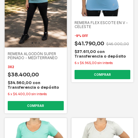
REMERA FLEX ESCOTE EN V -
CELESTE
-
9
%
OFF
$41.790,00
$46.000,00
$37.611,00
con
REMERA ALGODÓN SUPER
Transferencia o depósito
PEINADO - MEDITERRANEO
6
x
$6.965,00
sin interés
3X2
$38.400,00
COMPRAR
$34.560,00
con
Transferencia o depósito
6
x
$6.400,00
sin interés
COMPRAR