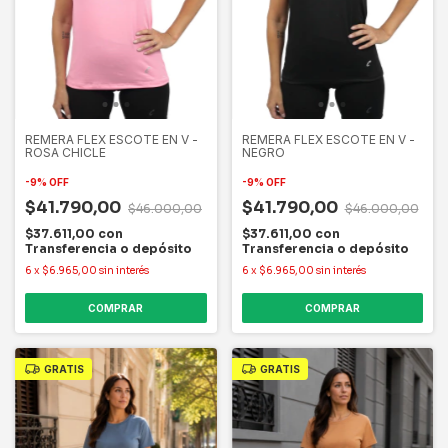
REMERA FLEX ESCOTE EN V -
REMERA FLEX ESCOTE EN V -
ROSA CHICLE
NEGRO
-
9
%
OFF
-
9
%
OFF
$41.790,00
$41.790,00
$46.000,00
$46.000,00
$37.611,00
con
$37.611,00
con
Transferencia o depósito
Transferencia o depósito
6
x
$6.965,00
sin interés
6
x
$6.965,00
sin interés
COMPRAR
COMPRAR
GRATIS
GRATIS