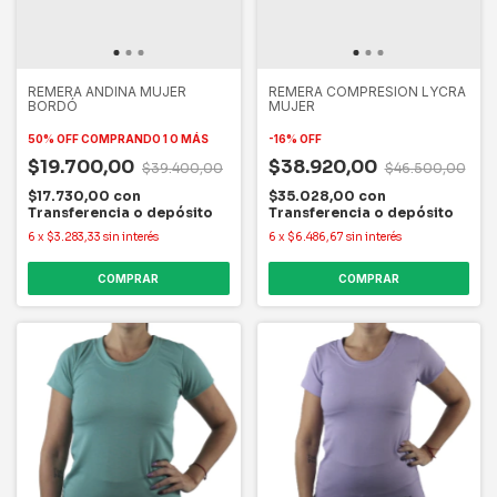
REMERA ANDINA MUJER
REMERA COMPRESION LYCRA
BORDÓ
MUJER
50% OFF
COMPRANDO 1 O MÁS
-
16
%
OFF
$19.700,00
$38.920,00
$39.400,00
$46.500,00
$17.730,00
con
$35.028,00
con
Transferencia o depósito
Transferencia o depósito
6
x
$3.283,33
sin interés
6
x
$6.486,67
sin interés
COMPRAR
COMPRAR