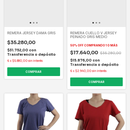
REMERA JERSEY DAMA GRIS
REMERA CUELLO V JERSEY
PEINADO GRIS MEDIO
$35.280,00
50% OFF
COMPRANDO 1 O MÁS
$31.752,00
con
$17.640,00
$35.280,00
Transferencia o depósito
$15.876,00
con
6
x
$5.880,00
sin interés
Transferencia o depósito
6
x
$2.940,00
sin interés
COMPRAR
COMPRAR