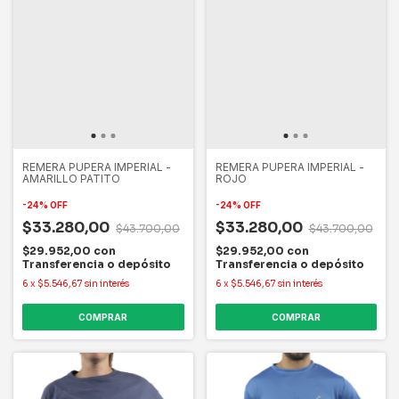
REMERA PUPERA IMPERIAL -
REMERA PUPERA IMPERIAL -
AMARILLO PATITO
ROJO
-
24
%
OFF
-
24
%
OFF
$33.280,00
$33.280,00
$43.700,00
$43.700,00
$29.952,00
con
$29.952,00
con
Transferencia o depósito
Transferencia o depósito
6
x
$5.546,67
sin interés
6
x
$5.546,67
sin interés
COMPRAR
COMPRAR