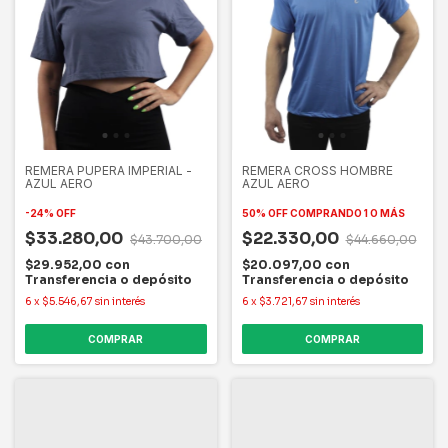
REMERA PUPERA IMPERIAL -
REMERA CROSS HOMBRE
AZUL AERO
AZUL AERO
-
24
%
OFF
50% OFF
COMPRANDO 1 O MÁS
$33.280,00
$22.330,00
$43.700,00
$44.660,00
$29.952,00
con
$20.097,00
con
Transferencia o depósito
Transferencia o depósito
6
x
$5.546,67
sin interés
6
x
$3.721,67
sin interés
COMPRAR
COMPRAR