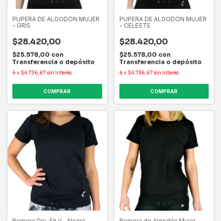
PUPERA DE ALGODÓN MUJER
PUPERA DE ALGODÓN MUJER
- GRIS
- CELESTE
$28.420,00
$28.420,00
$25.578,00
con
$25.578,00
con
Transferencia o depósito
Transferencia o depósito
6
x
$4.736,67
sin interés
6
x
$4.736,67
sin interés
COMPRAR
COMPRAR
Remera Dry-Fit V - Negra
Remera de Algodón Mujer -