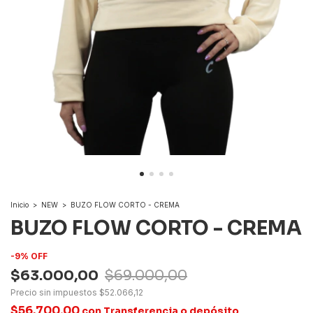
Inicio
>
NEW
>
BUZO FLOW CORTO - CREMA
BUZO FLOW CORTO - CREMA
-
9
%
OFF
$63.000,00
$69.000,00
Precio sin impuestos
$52.066,12
$56.700,00
con
Transferencia o depósito