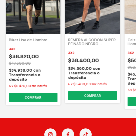
Biker Lisa de Hombre
REMERA ALGODÓN SUPER
Calz
PEINADO NEGRO
Hom
AZABACHE
3X2
3X2
3X2
$38.820,00
$38.400,00
$5
$47.300,00
$62
$34.560,00
con
$34.938,00
con
Transferencia o
$45
Transferencia o
depósito
Tran
depósito
dep
6
x
$6.400,00
sin interés
6
x
$6.470,00
sin interés
6
x
$
COMPRAR
COMPRAR