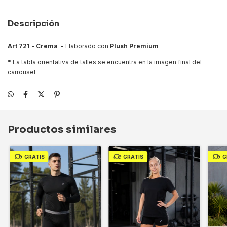
Descripción
Art 721
-
Crema
- Elaborado con
Plush Premium
*
La tabla orientativa de talles se encuentra en la imagen final del
carrousel
Productos similares
GRATIS
GRATIS
G