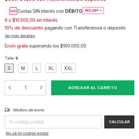
Cuotas SIN interés con
DÉBITO
6
x
$10.500,00
sin interés
10% de descuento
pagando con Transferencia o depósito
Ver más detalles
Envío gratis
superando los
$100.000,00
Talle:
S
S
M
L
XL
XXL
CAMBIAR CP
Entregas para el CP:
Medios de envío
CALCULAR
No sé mi código postal