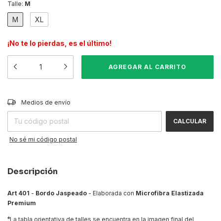
Talle:
M
M
XL
¡No te lo pierdas, es el último!
CAMBIAR CP
Entregas para el CP:
Medios de envío
CALCULAR
No sé mi código postal
Descripción
Art 401
-
Bordo Jaspeado
- Elaborada con
Microfibra Elastizada
Premium
*
La tabla orientativa de talles se encuentra en la imagen final del