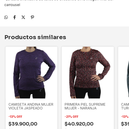
carrousel
Productos similares
CAMISETA ANDINA MUJER
PRIMERA PIEL SUPREME
CAM
VIOLETA JASPEADO
MUJER - NARANJA
TUR
-
13
%
OFF
-
21
%
OFF
-
13
$39.900,00
$40.920,00
$3