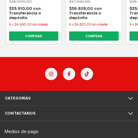
$46.000,00
$51.940,00
$46
$35.910,00
con
$36.828,00
con
$35
Transferencia o
Transferencia o
Tran
depósito
depósito
dep
6
x
$6.650,00
sin interés
6
x
$6.820,00
sin interés
6
x
$
COMPRAR
COMPRAR
CATEGORÍAS
CONTACTANOS
Medios de pago