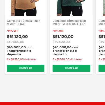
Camiseta Térmica Plush
Camiseta Térmica Plush
Cami
Mujer- BEIGE
Mujer- VERDE BOTELLA
Muje
-
14
%
OFF
-
14
%
OFF
-
14
$51.120,00
$51.120,00
$51
$59.500,00
$59.500,00
$59
$46.008,00
con
$46.008,00
con
$46
Transferencia o
Transferencia o
Tran
depósito
depósito
dep
6
x
$8.520,00
sin interés
6
x
$8.520,00
sin interés
6
x
$
COMPRAR
COMPRAR