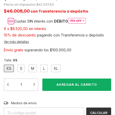
Precio sin impuestos
$42.247,93
$46.008,00
con
Transferencia o depósito
Cuotas SIN interés con
DÉBITO
6
x
$8.520,00
sin interés
10% de descuento
pagando con Transferencia o depósito
Ver más detalles
Envío gratis
superando los
$100.000,00
Talle:
XS
XS
S
M
L
XL
CAMBIAR CP
Entregas para el CP:
Medios de envío
CALCULAR