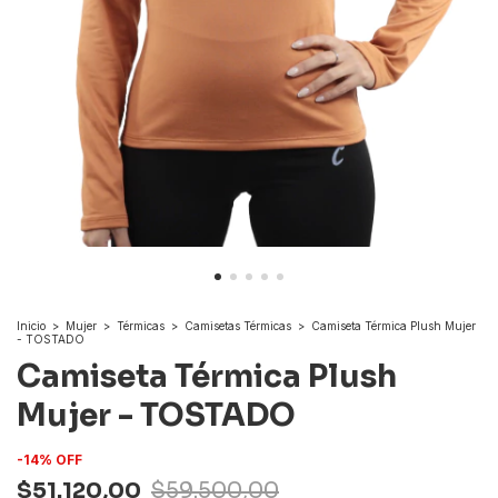
Inicio
>
Mujer
>
Térmicas
>
Camisetas Térmicas
>
Camiseta Térmica Plush Mujer
- TOSTADO
Camiseta Térmica Plush
Mujer - TOSTADO
-
14
%
OFF
$51.120,00
$59.500,00