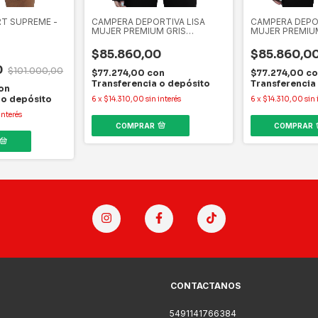
T SUPREME -
CAMPERA DEPORTIVA LISA
CAMPERA DEPOR
MUJER PREMIUM GRIS
MUJER PREMIU
INTERMEDIO
$85.860,00
$85.860,0
0
$101.000,00
$77.274,00
con
$77.274,00
co
Transferencia o depósito
Transferencia
on
 o depósito
6
x
$14.310,00
sin interés
6
x
$14.310,00
sin 
interés
COMPRAR
COMPRAR
CONTACTANOS
5491141766384