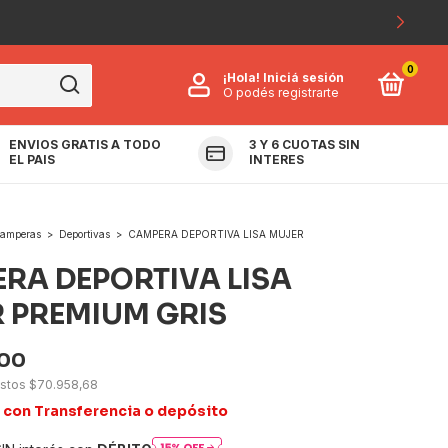
0
¡Hola!
Iniciá sesión
O podés registrarte
ENVIOS GRATIS A TODO
3 Y 6 CUOTAS SIN
TO
EL PAIS
INTERES
amperas
>
Deportivas
>
CAMPERA DEPORTIVA LISA MUJER
RA DEPORTIVA LISA
 PREMIUM GRIS
,00
estos
$70.958,68
0
con
Transferencia o depósito