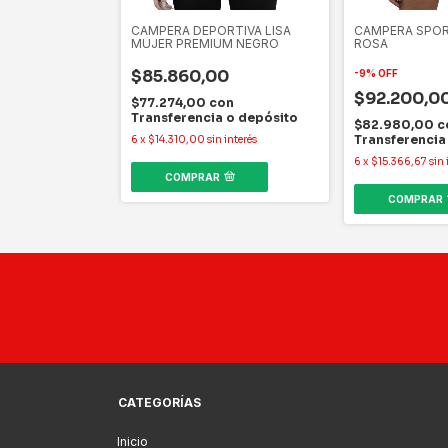
RTIVA LISA
CAMPERA DEPORTIVA LISA
CAMPERA SPOR
M AZUL
MUJER PREMIUM NEGRO
ROSA
0
$85.860,00
-
9
%
OFF
$92.200,0
on
$77.274,00
con
 o depósito
Transferencia o depósito
$82.980,00
c
Transferencia
 interés
6
x
$14.310,00
sin interés
6
x
$15.366,67
sin 
COMPRAR
COMPRAR
CATEGORÍAS
Inicio