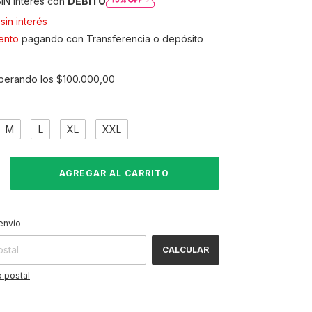
IN interés con
DÉBITO
sin interés
ento
pagando con Transferencia o depósito
perando los
$100.000,00
M
L
XL
XXL
CAMBIAR CP
 CP:
envío
CALCULAR
 postal