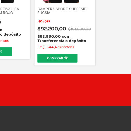
TIVA LISA
CAMPERA SPORT SUPREME -
Campera Deport
M ROJO
FUCSIA
$79.520,00
0
-
9
%
OFF
$92.200,00
$101.000,00
$71.568,00
co
n
Transferencia
 o depósito
$82.980,00
con
6
x
$13.253,33
sin i
Transferencia o depósito
interés
6
x
$15.366,67
sin interés
COMPRAR
COMPRAR