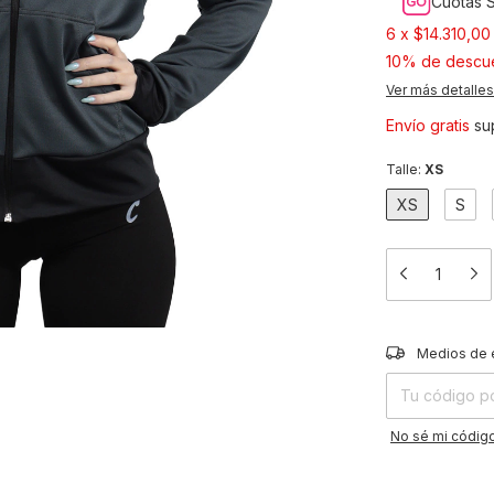
Cuotas S
6
x
$14.310,00
10% de descu
Ver más detalles
Envío gratis
su
Talle:
XS
XS
S
Entregas para el
Medios de 
No sé mi código