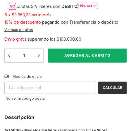
Cuotas SIN interés con
DÉBITO
6
x
$3.853,33
sin interés
10% de descuento
pagando con Transferencia o depósito
Ver más detalles
Envío gratis
superando los
$100.000,00
CAMBIAR CP
Entregas para el CP:
Medios de envío
CALCULAR
No sé mi código postal
Descripción
Art 5000
-
Modelos Surtidos
- Elaborada con
Lycra Sport