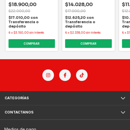
$18.900,00
$14.028,00
$11
$22.000,00
$17.000,00
$12
$17.010,00
con
$12.625,20
con
$10
Transferencia o
Transferencia o
Tran
depósito
depósito
dep
6
x
$3.150,00
sin interés
6
x
$2.338,00
sin interés
6
x
$1
CATEGORÍAS
CONTACTANOS
Medios de pago